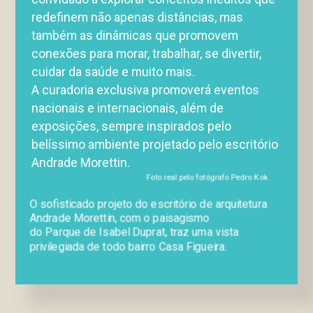
Sobrenome *
redefinem não apenas distâncias, mas
também as dinâmicas que promovem
conexões para morar, trabalhar, se divertir,
E-mail *
cuidar da saúde e muito mais.
A curadoria exclusiva promoverá eventos
nacionais e internacionais, além de
Telefone *
exposições, sempre inspirados pelo
belíssimo ambiente projetado pelo escritório
Andrade Morettin.
Interesse
Foto real pelo fotógrafo Pedro Kok
O sofisticado projeto do escritório de arquitetura
Selecione
Andrade Morettin, com o paisagismo
Website
do Parque de Isabel Duprat, traz uma vista
privilegiada de todo bairro Casa Figueira.
Mensagem